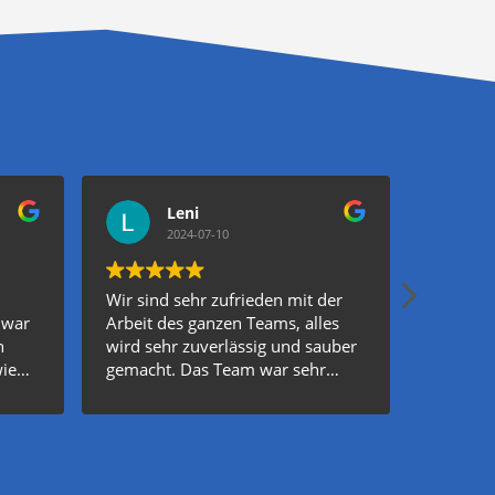
Leni
2024-07-10
Wir sind sehr zufrieden mit der
Wir sind
 war
Arbeit des ganzen Teams, alles
Arbeit 
n
wird sehr zuverlässig und sauber
Hausmei
wie
gemacht. Das Team war sehr
zuverläs
lt
professionell und hat einen sehr
Winterd
ter
guten Job gemacht. Herr Rami
keine S
haben
und alle Mitarbeiter sind sehr
und alle
n
freundlich.Ich kann die Firma nur
freundli
weiterempfehlen.
wenn es 