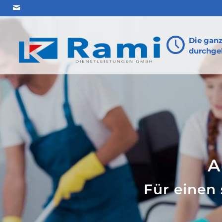
Die gan
durchgeh
A
Für einen