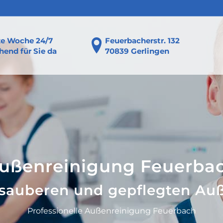
ze Woche 24/7
Feuerbacherstr. 132
end für Sie da
70839 Gerlingen
ußenreinigung Feuerba
 sauberen und gepflegten Au
Professionelle Außenreinigung Feuerbach