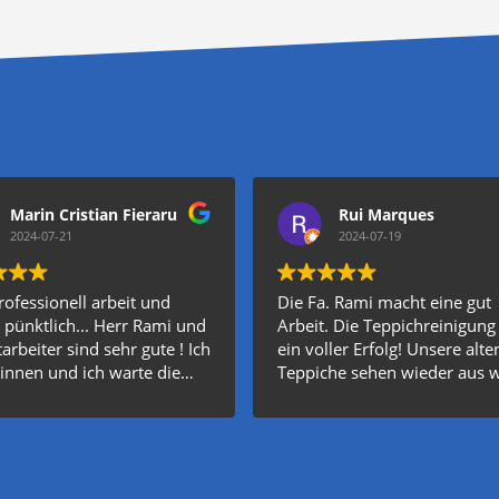
Marin Cristian Fieraru
Rui Marques
2024-07-21
2024-07-19
rofessionell arbeit und
Die Fa. Rami macht eine gut
pünktlich... Herr Rami und
Arbeit. Die Teppichreinigung
arbeiter sind sehr gute ! Ich
ein voller Erfolg! Unsere alte
innen und ich warte die
Teppiche sehen wieder aus 
 auftrag wann kommt !!!
neu, und das ganze Haus füh
te mall !!! 💪😎🙏
sich frischer an. Die Mitarbei
waren sehr freundlich und 
alles erklärt. Ich werde diese
Service wieder nutzen.