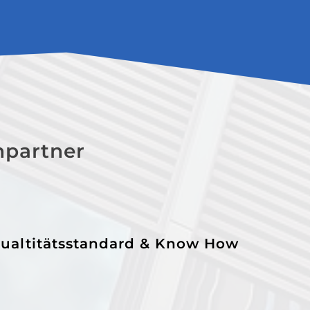
Änderun
Unterne
weiter 
hpartner
ualtitätsstandard & Know How