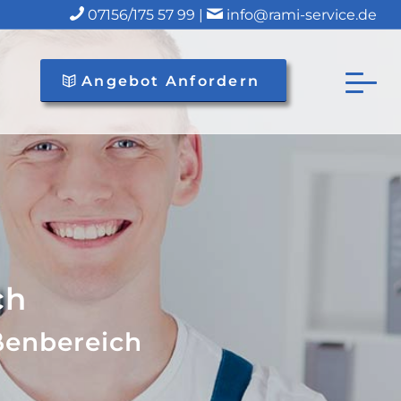
07156/175 57 99 |
info@rami-service.de
Angebot Anfordern
ch
ßenbereich