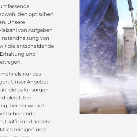
t umfassende
 sowohl den optischen
en. Unsere
 Vielzahl von Aufgaben
ur Instandhaltung von
 wir die entscheidende
r Erhaltung und
eitragen.
 mehr als nur das
gen. Unser Angebot
ab, die dafür sorgen,
d bleibt. Ein
g, bei der wir auf
weltschonende
 Graffiti und andere
tzlich reinigen und