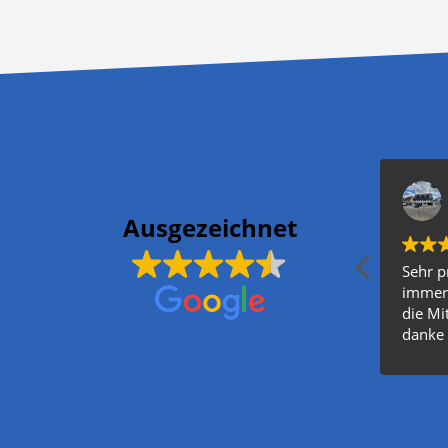
Ausgezeichnet
Sehr p
immer 
die Mit
danke 
andere
Bis nex