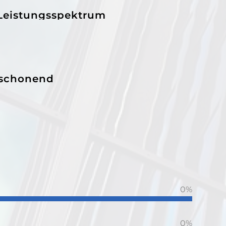
 Leistungsspektrum
schonend
0
%
0
%