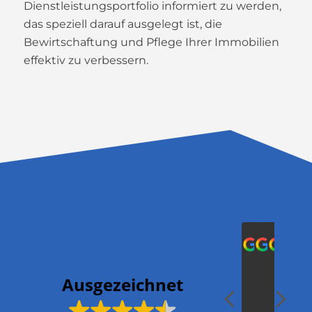
Dienstleistungsportfolio informiert zu werden,
das speziell darauf ausgelegt ist, die
Bewirtschaftung und Pflege Ihrer Immobilien
effektiv zu verbessern.
Mar
2024
2
Ausgezeichnet
Sehr
Die
Wir
Wi