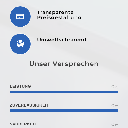
une
wei
Transparente
emp
Preisgestaltung
Umweltschonend
Unser Versprechen
LEISTUNG
0
%
ZUVERLÄSSIGKEIT
0
%
SAUBERKEIT
0
%