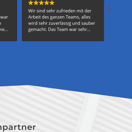
Wir sind sehr zufrieden mit der
Wir sind
 war
Arbeit des ganzen Teams, alles
Arbeit 
n
wird sehr zuverlässig und sauber
Hausmei
wie
gemacht. Das Team war sehr
zuverläs
lt
professionell und hat einen sehr
Winterd
ter
guten Job gemacht. Herr Rami
keine S
haben
und alle Mitarbeiter sind sehr
und alle
n
freundlich.Ich kann die Firma nur
freundli
weiterempfehlen.
wenn es 
Änderun
Unterne
weiter 
hpartner