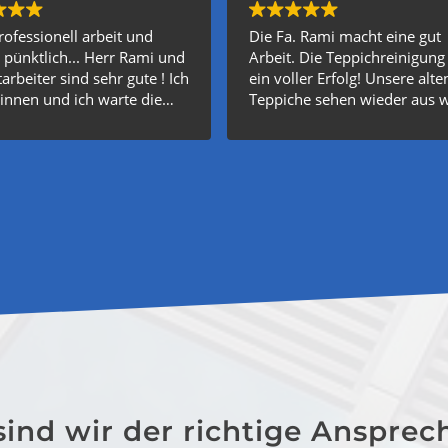
rofessionell arbeit und
Die Fa. Rami macht eine gut
pünktlich... Herr Rami und
Arbeit. Die Teppichreinigung
arbeiter sind sehr gute ! Ich
ein voller Erfolg! Unsere alte
innen und ich warte die
Teppiche sehen wieder aus 
 auftrag wann kommt !!!
neu, und das ganze Haus füh
te mall !!! 💪😎🙏
sich frischer an. Die Mitarbei
waren sehr freundlich und 
alles erklärt. Ich werde diese
Service wieder nutzen.
ind wir der richtige Ansprec