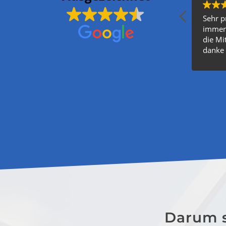
Sehr p
immer 
die Mit
danke 
andere
Bis nex
Darum s