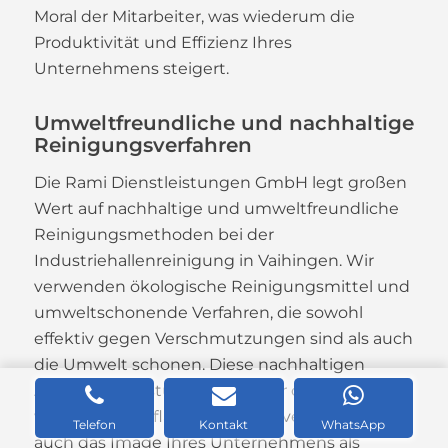
Moral der Mitarbeiter, was wiederum die
Produktivität und Effizienz Ihres
Unternehmens steigert.
Umweltfreundliche und nachhaltige
Reinigungsverfahren
Die Rami Dienstleistungen GmbH legt großen
Wert auf nachhaltige und umweltfreundliche
Reinigungsmethoden bei der
Industriehallenreinigung in Vaihingen. Wir
verwenden ökologische Reinigungsmittel und
umweltschonende Verfahren, die sowohl
effektiv gegen Verschmutzungen sind als auch
die Umwelt schonen. Diese nachhaltigen
Ansätze unterstützen nicht nur die Einhaltung
von Umweltauflagen, sondern verbessern
Telefon
Kontakt
WhatsApp
auch das Image Ihres Unternehmens als