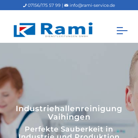
07156/175 57 99 |
info@rami-service.de
Industriehallenreinigung
Vaihingen
Perfekte Sauberkeit in
Industrie und Produktion