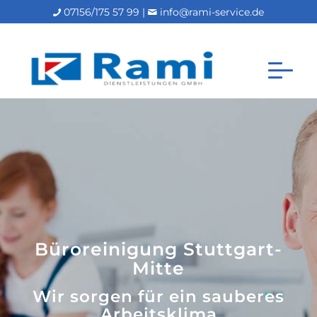
07156/175 57 99 |
info@rami-service.de
Büroreinigung Stuttgart-
Mitte
Wir sorgen für ein sauberes
Arbeitsklima