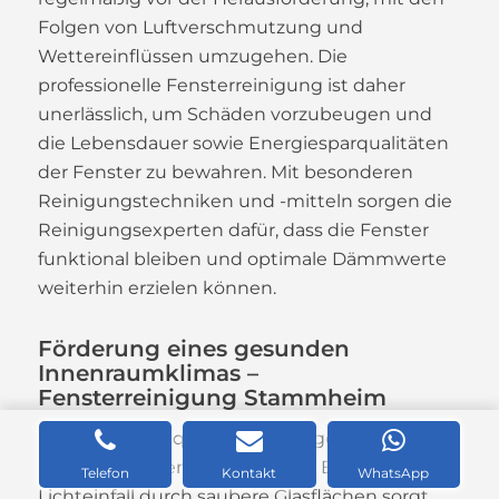
Folgen von Luftverschmutzung und
Wettereinflüssen umzugehen. Die
professionelle Fensterreinigung ist daher
unerlässlich, um Schäden vorzubeugen und
die Lebensdauer sowie Energiesparqualitäten
der Fenster zu bewahren. Mit besonderen
Reinigungstechniken und -mitteln sorgen die
Reinigungsexperten dafür, dass die Fenster
funktional bleiben und optimale Dämmwerte
weiterhin erzielen können.
Förderung eines gesunden
Innenraumklimas –
Fensterreinigung Stammheim
Die Innenraumqualität ist maßgeblich von der
Reinheit der Fenster abhängig. Ein höherer
Telefon
Kontakt
WhatsApp
Lichteinfall durch saubere Glasflächen sorgt