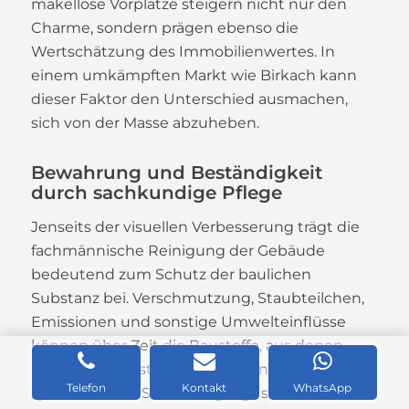
makellose Vorplätze steigern nicht nur den
Charme, sondern prägen ebenso die
Wertschätzung des Immobilienwertes. In
einem umkämpften Markt wie Birkach kann
dieser Faktor den Unterschied ausmachen,
sich von der Masse abzuheben.
Bewahrung und Beständigkeit
durch sachkundige Pflege
Jenseits der visuellen Verbesserung trägt die
fachmännische Reinigung der Gebäude
bedeutend zum Schutz der baulichen
Substanz bei. Verschmutzung, Staubteilchen,
Emissionen und sonstige Umwelteinflüsse
können über Zeit die Baustoffe, aus denen
Immobilien bestehen, abnutzen. Eine
Telefon
Kontakt
WhatsApp
systematische Säuberung tilgt solche